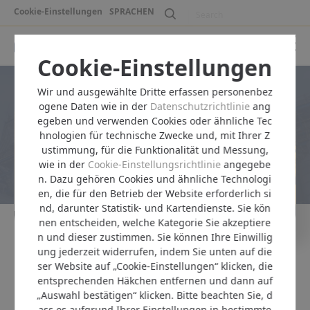
Cookie-Einstellungen
SPRACHEN
Cookie-Einstellungen
Wir und ausgewählte Dritte erfassen personenbez
ogene Daten wie in der
Datenschutzrichtlinie
ang
egeben und verwenden Cookies oder ähnliche Tec
hnologien für technische Zwecke und, mit Ihrer Z
Pulsarlube BT
ustimmung, für die Funktionalität und Messung,
wie in der
Cookie-Einstellungsrichtlinie
angegebe
Bluetooth-fähiger
n. Dazu gehören Cookies und ähnliche Technologi
elektromechanischer Schmierstoffgeber
en, die für den Betrieb der Website erforderlich si
2
nd, darunter Statistik- und Kartendienste. Sie kön
/
3
nen entscheiden, welche Kategorie Sie akzeptiere
n und dieser zustimmen. Sie können Ihre Einwillig
ung jederzeit widerrufen, indem Sie unten auf die
Wir bieten die
besten
ser Website auf „Cookie-Einstellungen“ klicken, die
Schmierlösungen
für Sie.
entsprechenden Häkchen entfernen und dann auf
„Auswahl bestätigen“ klicken. Bitte beachten Sie, d
ass es aufgrund Ihrer Einstellungen in bestimmte