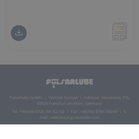
Pulsarlube GmbH
Vertrieb Europa
Adresse : Silostrasse 31b,
65929 Frankfurt am Main, Germany
Tel : +49 (69) 8700-766-62/-63
Fax : +49 (69) 8700-766-69
E-
mail : sales.eu(at)pulsarlube.com
COPYRIGHT Pulsarlube. All RIGHTS RESERVED.